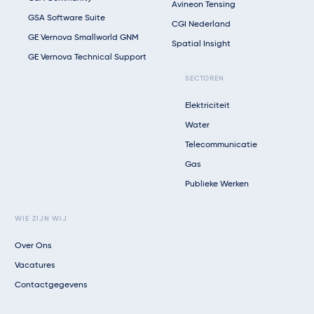
Avineon Tensing
GSA Software Suite
CGI Nederland
GE Vernova Smallworld GNM
Spatial Insight
GE Vernova Technical Support
SECTOREN
Elektriciteit
Water
Telecommunicatie
Gas
Publieke Werken
WIE ZIJN WIJ
Over Ons
Vacatures
Contactgegevens